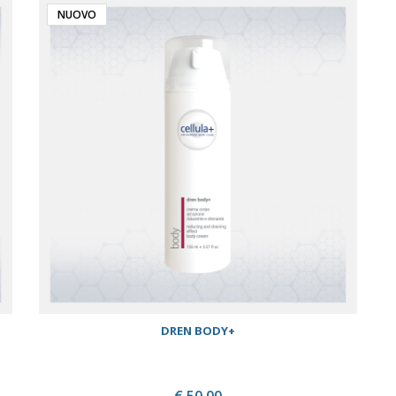
NUOVO
DREN BODY+
€ 50,00